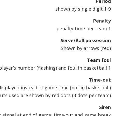
Period
1-9 shown by single digit
Penalty
1 penalty time per team
Serve/Ball possession
Shown by arrows (red)
Team foul
1 digit per team for team fouls; shows the latest fouling player’s number (flashing) and foul in basketball.
Time-out
isplayed instead of game time (not in basketball)
uts used are shown by red dots (3 dots per team)
Siren
 signal at end of game, time-out and game break