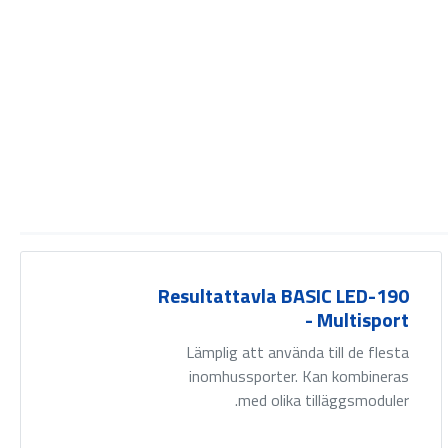
Resultattavla BASIC LED-190
- Multisport
Lämplig att använda till de flesta
inomhussporter. Kan kombineras
med olika tilläggsmoduler.