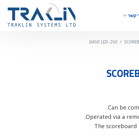
 קשר
BASIC LED-250
/
SCOREB
SCOREB
- The scoreboard 